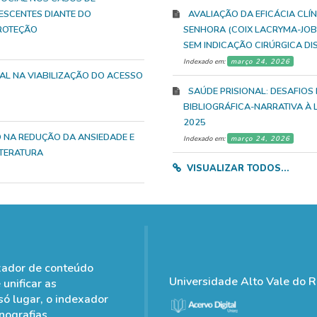
ESCENTES DIANTE DO
AVALIAÇÃO DA EFICÁCIA CLÍ
ROTEÇÃO
SENHORA (COIX LACRYMA-JOBI
SEM INDICAÇÃO CIRÚRGICA D
Indexado em:
março 24, 2026
IAL NA VIABILIZAÇÃO DO ACESSO
SAÚDE PRISIONAL: DESAFIOS
BIBLIOGRÁFICA-NARRATIVA À
2025
O NA REDUÇÃO DA ANSIEDADE E
Indexado em:
março 24, 2026
ITERATURA
VISUALIZAR TODOS...
xador de conteúdo
Universidade Alto Vale do R
 unificar as
só lugar, o indexador
nografias,