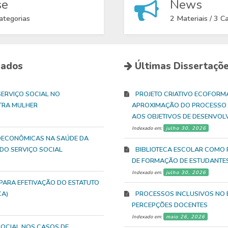
se
News
ategorias
2 Materiais / 3 C
xados
Últimas Dissertaçõ
ERVIÇO SOCIAL NO
PROJETO CRIATIVO ECOFORM
TRA MULHER
APROXIMAÇÃO DO PROCESSO 
AOS OBJETIVOS DE DESENVOL
Indexado em:
julho 30, 2026
OECONÔMICAS NA SAÚDE DA
 DO SERVIÇO SOCIAL
BIBLIOTECA ESCOLAR COMO
DE FORMAÇÃO DE ESTUDANTES
Indexado em:
julho 30, 2026
 PARA EFETIVAÇÃO DO ESTATUTO
CA)
PROCESSOS INCLUSIVOS NO E
PERCEPÇÕES DOCENTES
Indexado em:
maio 26, 2026
SOCIAL NOS CASOS DE